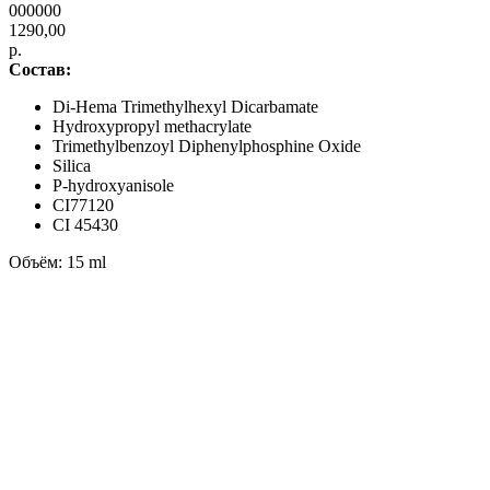
000000
1290,00
р.
Состав:
Di-Hema Trimethylhexyl Dicarbamate
Hydroxypropyl methacrylate
Trimethylbenzoyl Diphenylphosphine Oxide
Silica
P-hydroxyanisole
CI77120
CI 45430
Объём: 15 ml