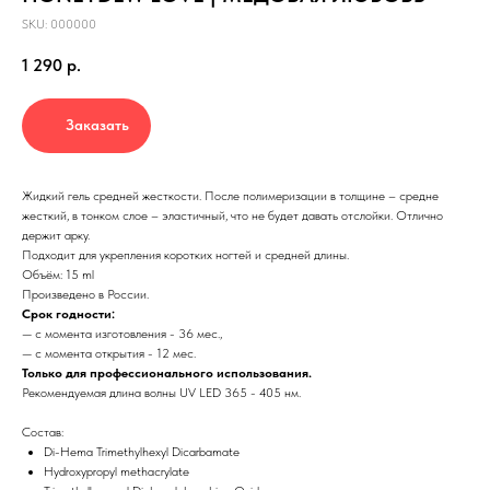
SKU:
000000
1 290
р.
Заказать
Жидкий гель средней жесткости. После полимеризации в толщине – средне
жесткий, в тонком слое – эластичный, что не будет давать отслойки. Отлично
держит арку.
Подходит для укрепления коротких ногтей и средней длины.
Объём: 15 ml
Произведено в России.
Срок годности:
— с момента изготовления - 36 мес.,
— с момента открытия - 12 мес.
Только для профессионального использования.
Рекомендуемая длина волны UV LED 365 - 405 нм.
Состав:
Di-Hema Trimethylhexyl Dicarbamate
Hydroxypropyl methacrylate