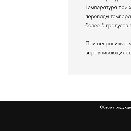
Температура при х
перепады температ
более 5 градусов в
При неправильном
выравнивающих св
Обзор продукц